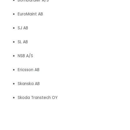
Bombardier A/S
EuroMaint AB
SJ AB
SL AB
NSB A/S
Ericsson AB
Skanska AB
Skoda Transtech OY